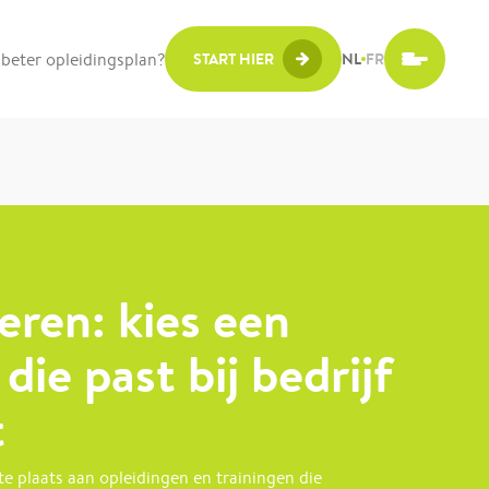
beter opleidingsplan?
START HIER
NL
FR
eren: kies een
die past bij bedrijf
t
ste plaats aan opleidingen en trainingen die