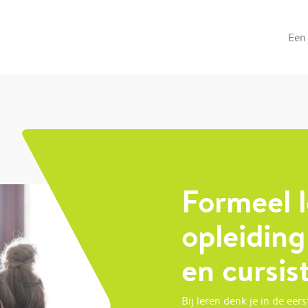
Een 
Formeel l
opleiding 
en cursis
Bij leren denk je in de eer