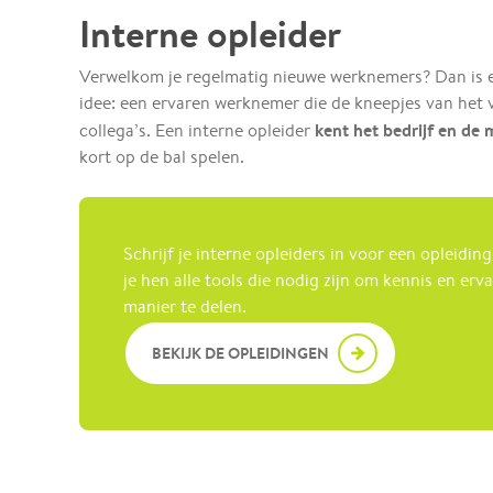
Interne opleider
Verwelkom je regelmatig nieuwe werknemers? Dan is e
idee: een ervaren werknemer die de kneepjes van het 
kent het bedrijf en de
collega’s. Een interne opleider
kort op de bal spelen.
Schrijf je interne opleiders in voor een opleiding
je hen alle tools die nodig zijn om kennis en erv
manier te delen.
BEKIJK DE OPLEIDINGEN