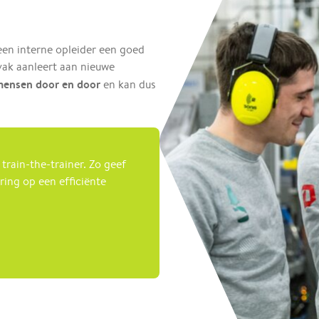
en interne opleider een goed
vak aanleert aan nieuwe
 mensen door en door
en kan dus
 train-the-trainer. Zo geef
aring op een efficiënte