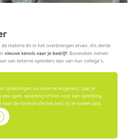
er
n de materie én in het overbrengen ervan. Als derde
nieuwe kennis naar je bedrijf
der
. Bovendien nemen
aan van externe opleiders dan van hun collega’s.
an opleidingen via externe lesgevers. Laat je
 een open opleiding of kies voor een opleiding
naar de formule die het best bij je noden past.