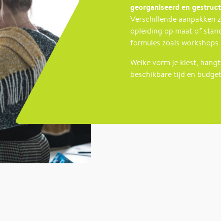
georganiseerd en gestruc
Verschillende aanpakken zi
opleiding op maat of stan
formules zoals workshops
Welke vorm je kiest, hangt 
beschikbare tijd en budge