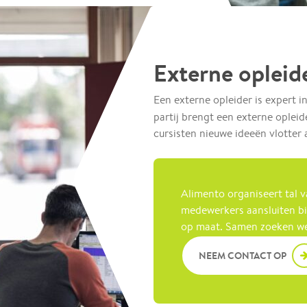
Externe opleid
Een externe opleider is expert i
partij brengt een externe oplei
cursisten nieuwe ideeën vlotter 
Alimento organiseert tal v
medewerkers aansluiten bij
op maat. Samen zoeken we 
NEEM CONTACT OP