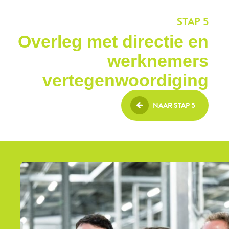
STAP 5
Overleg met directie en
werknemers
vertegenwoordiging
NAAR STAP 5