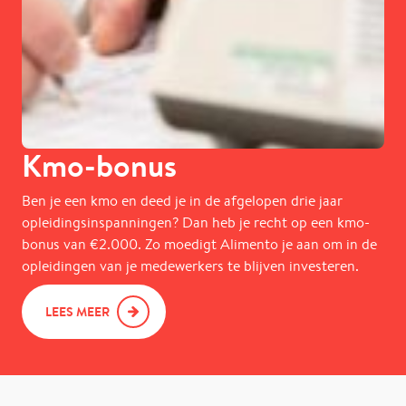
Kmo-bonus
Ben je een kmo en deed je in de afgelopen drie jaar
opleidingsinspanningen? Dan heb je recht op een kmo-
bonus van €2.000. Zo moedigt Alimento je aan om in de
opleidingen van je medewerkers te blijven investeren.
LEES MEER