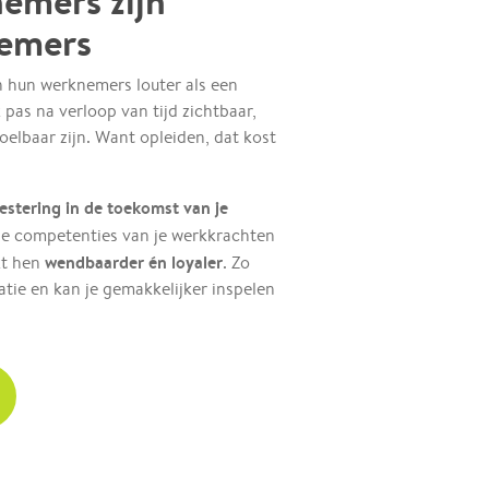
emers zijn
nemers
n hun werknemers louter als een
 pas na verloop van tijd zichtbaar,
voelbaar zijn. Want opleiden, dat kost
estering in de toekomst van je
r de competenties van je werkkrachten
wendbaarder én loyaler
kt hen
. Zo
satie en kan je gemakkelijker inspelen