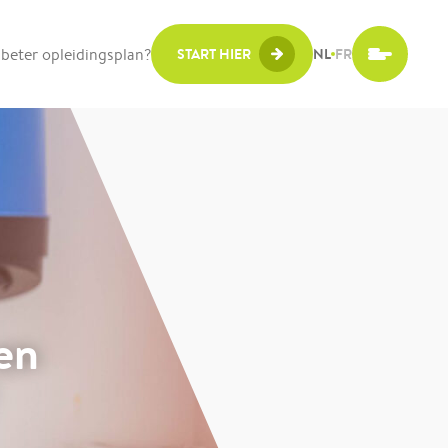
beter opleidingsplan?
START HIER
NL
FR
en