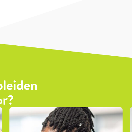
pleiden
or?