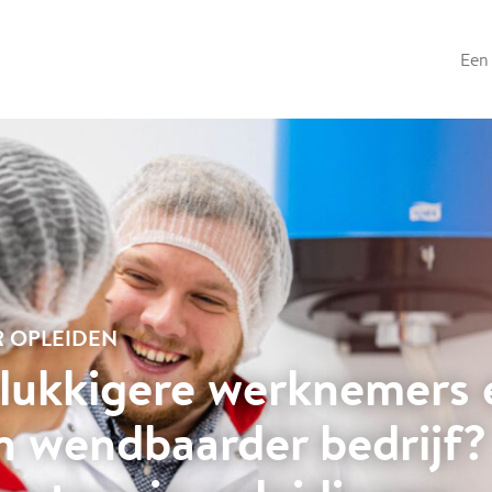
Een 
R OPLEIDEN
lukkigere werknemers 
n wendbaarder bedrijf?