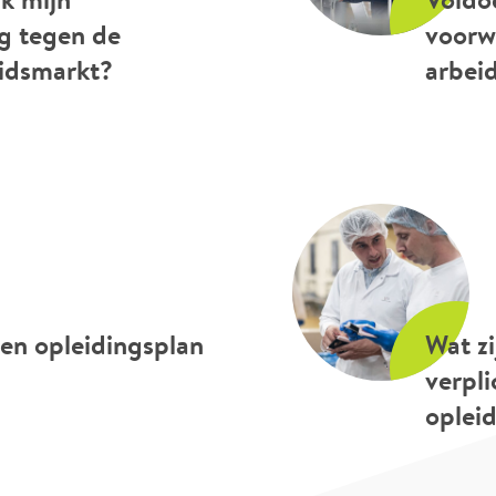
g tegen de
voorw
idsmarkt?
arbei
een opleidingsplan
Wat zi
verpl
oplei