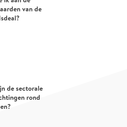
aarden van de
dsdeal?
jn de sectorale
ichtingen rond
den?