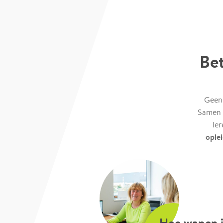
Bet
Geen 
Samen 
ler
ople
Hoe wapen i