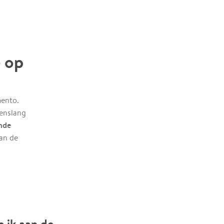
e op
mento.
venslang
nde
van de
e ik aan de